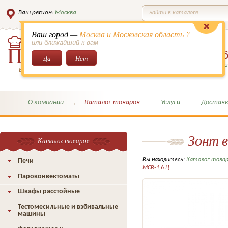
Ваш регион:
Москва
найти в каталоге
Ваш город —
Москва и Московская область ?
или ближайший к вам
8 (495)
649-6
Да
Нет
Заказать обратный з
Всё для кондитеров и поваров!
О компании
Каталог товаров
Услуги
Доставк
Зонт 
Каталог товаров
Вы находитесь:
Католог това
Печи
МСВ-1,6 Ц
Пароконвектоматы
Шкафы расстойные
Тестомесильные и взбивальные
машины