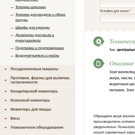
Тележки-шпильки
Телефон для связи:
*
Тележки для раздачи и сбора
посуды
Шкафы для одежды
Дозаторы для мыла и
Техничес
рукосушители
Подставки и подтоварники
Тип:
централь
Водоумягчители и мойки
Описание
Посудомоечные машины
Зонт вентиляц
Противни, формы для выпечки,
жира, масла,
гастроемкости
жарочным шка
питания. Зонт
Кондитерский инвентарь
Кухонный инвентарь
Инвентарь для пиццы
Обращаем ваше внимани
Весы
производитель оставля
уведомления. Пожалуйс
Упаковочное оборудование
носит справочный хара