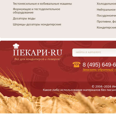
Тестомесильные и взбивальные машины
Холодильное
Формующее и тестоделительное
Нейтральное
оборудование
Посудомоеч
Дозаторы воды
Противни, ф
Шприцы-дозаторы кондитерские
Кондитерски
найти в каталоге
Всё для кондитеров и поваров!
8 (495)
649-6
Заказать обратный з
© 2006–2026 Ин
Какое-либо использование материалов без письм