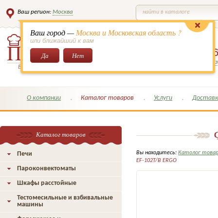
Ваш регион:
Москва
найти в каталоге
Ваш город —
Москва и Московская область ?
или ближайший к вам
8 (495)
649-6
Да
Нет
Заказать обратный з
Всё для кондитеров и поваров!
О компании
Каталог товаров
Услуги
Доставк
Каталог товаров
Вы находитесь:
Католог това
Печи
EF-102T/В ERGO
Пароконвектоматы
Шкафы расстойные
Тестомесильные и взбивальные
машины