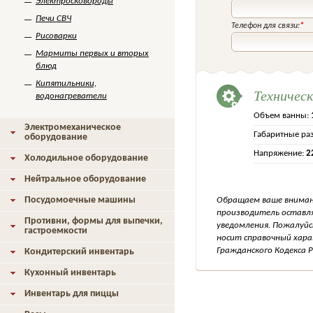
Электросковороды
Печи СВЧ
Телефон для связи:
*
Рисоварки
Мармиты первых и вторых
блюд
Кипятильники,
Техничес
водонагреватели
Объем ванны:
Электромеханическое
Габаритные ра
оборудование
Напряжение:
2
Холодильное оборудование
Нейтральное оборудование
Посудомоечные машины
Обращаем ваше внимани
производитель оставля
Противни, формы для выпечки,
уведомления. Пожалуйс
гастроемкости
носит справочный хара
Гражданского Кодекса Р
Кондитерский инвентарь
Кухонный инвентарь
Инвентарь для пиццы