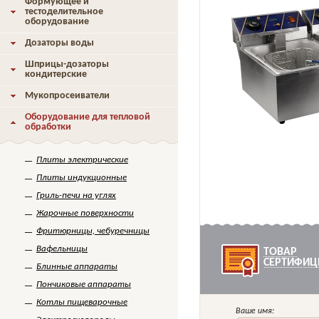
Формующее и
тестоделительное
оборудование
Дозаторы воды
Шприцы-дозаторы
кондитерские
Мукопросеиватели
Оборудование для тепловой
обработки
Плиты электрические
Плиты индукционные
Гриль-печи на углях
Жарочные поверхности
Фритюрницы, чебуречницы
Вафельницы
ТОВАР
СЕРТИФИЦ
Блинные аппараты
Пончиковые аппараты
Котлы пищеварочные
Ваше имя: