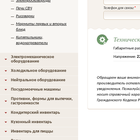
Электросковороды
Печи СВЧ
Телефон для связи:
*
Рисоварки
Мармиты первых и вторых
блюд
Техничес
Кипятильники,
водонагреватели
Габаритные ра
Электромеханическое
Напряжение:
2
оборудование
Холодильное оборудование
Обращаем ваше внимани
Нейтральное оборудование
производитель оставля
уведомления. Пожалуйс
Посудомоечные машины
носит справочный хара
Противни, формы для выпечки,
Гражданского Кодекса Р
гастроемкости
Кондитерский инвентарь
Кухонный инвентарь
Инвентарь для пиццы