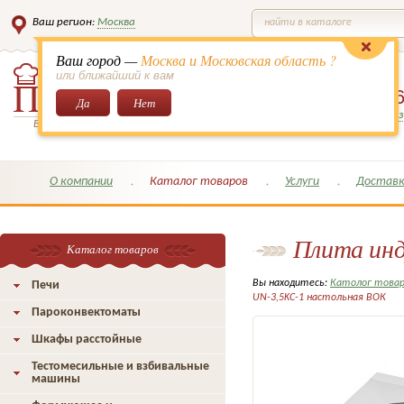
Ваш регион:
Москва
найти в каталоге
Ваш город —
Москва и Московская область ?
или ближайший к вам
8 (495)
649-6
Да
Нет
Заказать обратный з
Всё для кондитеров и поваров!
О компании
Каталог товаров
Услуги
Доставк
Плита инд
Каталог товаров
Вы находитесь:
Католог това
Печи
UN-3,5KC-1 настольная ВОК
Пароконвектоматы
Шкафы расстойные
Тестомесильные и взбивальные
машины