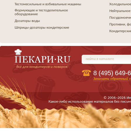
Тестомесильные и взбивальные машины
Холодильное
Формующее и тестоделительное
Нейтральное
оборудование
Посудомоеч
Дозаторы воды
Противни, ф
Шприцы-дозаторы кондитерские
Кондитерски
найти в каталоге
Всё для кондитеров и поваров!
8 (495)
649-6
Заказать обратный з
© 2006–2026 Ин
Какое-либо использование материалов без письм