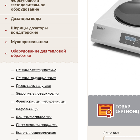
Формующее и
тестоделительное
оборудование
Дозаторы воды
Шприцы-дозаторы
кондитерские
Мукопросеиватели
Оборудование для тепловой
обработки
Плиты электрические
Плиты индукционные
Гриль-печи на углях
Жарочные поверхности
Фритюрницы, чебуречницы
ТОВАР
Вафельницы
СЕРТИФИЦ
Блинные аппараты
Пончиковые аппараты
Котлы пищеварочные
Ваше имя: