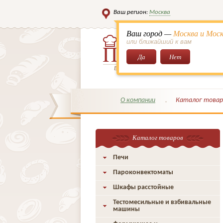
Ваш регион:
Москва
Ваш город —
Москва и Моск
или ближайший к вам
Да
Нет
Всё для кондитеров и поваров!
О компании
Каталог товар
Каталог товаров
Печи
Пароконвектоматы
Шкафы расстойные
Тестомесильные и взбивальные
машины