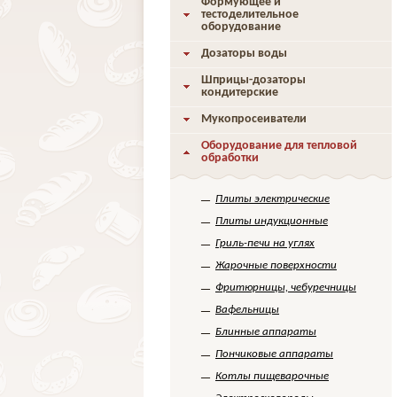
Формующее и
тестоделительное
оборудование
Дозаторы воды
Шприцы-дозаторы
кондитерские
Мукопросеиватели
Оборудование для тепловой
обработки
Плиты электрические
Плиты индукционные
Гриль-печи на углях
Жарочные поверхности
Фритюрницы, чебуречницы
Вафельницы
Блинные аппараты
Пончиковые аппараты
Котлы пищеварочные