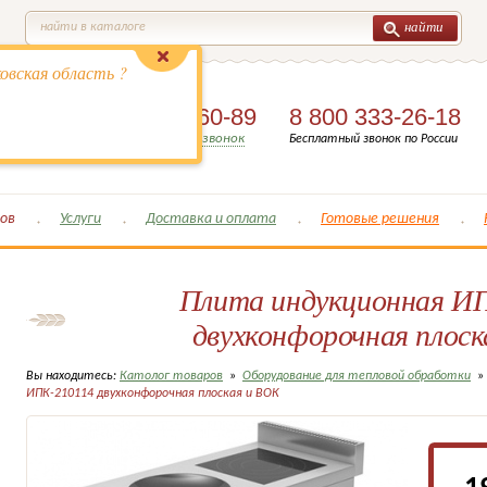
найти
найти в каталоге
овская область ?
8 (495)
649-60-89
8 800 333-26-18
Заказать обратный звонок
Бесплатный звонок по России
ов
Услуги
Доставка и оплата
Готовые решения
Плита индукционная И
двухконфорочная плоск
Вы находитесь:
Католог товаров
»
Оборудование для тепловой обработки
»
ИПК-210114 двухконфорочная плоская и ВОК