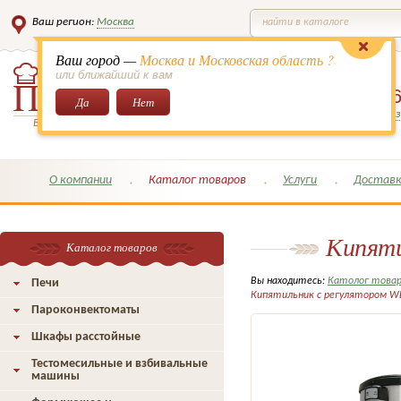
Ваш регион:
Москва
найти в каталоге
Ваш город —
Москва и Московская область ?
или ближайший к вам
8 (495)
649-6
Да
Нет
Заказать обратный з
Всё для кондитеров и поваров!
О компании
Каталог товаров
Услуги
Доставк
Кипяти
Каталог товаров
Вы находитесь:
Католог това
Печи
Кипятильник с регулятором WB
Пароконвектоматы
Шкафы расстойные
Тестомесильные и взбивальные
машины