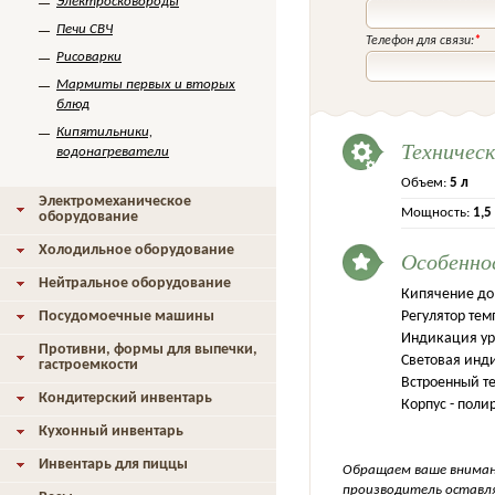
Электросковороды
Печи СВЧ
Телефон для связи:
*
Рисоварки
Мармиты первых и вторых
блюд
Кипятильники,
Техничес
водонагреватели
Объем:
5 л
Электромеханическое
Мощность:
1,5
оборудование
Холодильное оборудование
Особенно
Нейтральное оборудование
Кипячение до 
Посудомоечные машины
Регулятор тем
Индикация ур
Противни, формы для выпечки,
Световая инд
гастроемкости
Встроенный т
Кондитерский инвентарь
Корпус - пол
Кухонный инвентарь
Инвентарь для пиццы
Обращаем ваше внимани
производитель оставля