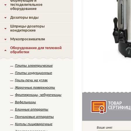
Формующее и
тестоделительное
оборудование
Дозаторы воды
Шприцы-дозаторы
кондитерские
Мукопросеиватели
Оборудование для тепловой
обработки
Плиты электрические
Плиты индукционные
Гриль-печи на углях
Жарочные поверхности
Фритюрницы, чебуречницы
Вафельницы
ТОВАР
СЕРТИФИЦ
Блинные аппараты
Пончиковые аппараты
Котлы пищеварочные
Ваше имя: