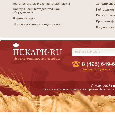
Тестомесильные и взбивальные машины
Холодильное
Формующее и тестоделительное
Нейтральное
оборудование
Посудомоеч
Дозаторы воды
Противни, ф
Шприцы-дозаторы кондитерские
Кондитерски
найти в каталоге
Всё для кондитеров и поваров!
8 (495)
649-6
Заказать обратный з
© 2006–2026 Ин
Какое-либо использование материалов без письм