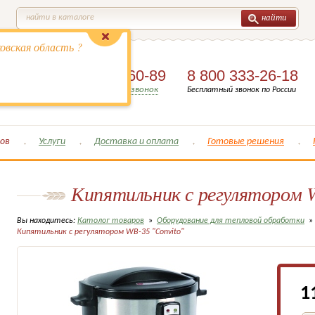
найти
найти в каталоге
овская область ?
8 (495)
649-60-89
8 800 333-26-18
Заказать обратный звонок
Бесплатный звонок по России
ов
Услуги
Доставка и оплата
Готовые решения
Кипятильник с регулятором W
Вы находитесь:
Католог товаров
»
Оборудование для тепловой обработки
»
Кипятильник с регулятором WB-35 "Convito"
1