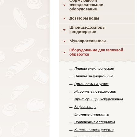
Формующее и
тестоделительное
оборудование
Дозаторы воды
Шприцы-дозаторы
кондитерские
Мукопросеиватели
Оборудование для тепловой
обработки
Плиты электрические
Плиты индукционные
Гриль-печи на углях
Жарочные поверхности
Фритюрницы, чебуречницы
Вафельницы
Блинные аппараты
Пончиковые аппараты
Котлы пищеварочные