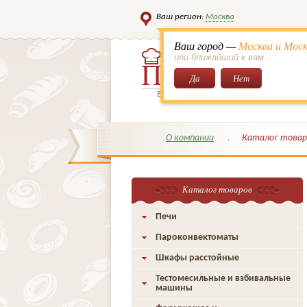
Ваш регион:
Москва
Ваш город —
Москва и Моск
или ближайший к вам
Да
Нет
Всё для кондитеров и поваров!
О компании
Каталог товар
Каталог товаров
Печи
Пароконвектоматы
Шкафы расстойные
Тестомесильные и взбивальные
машины