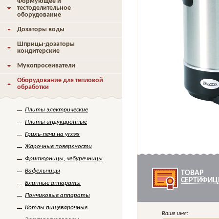
Формующее и
тестоделительное
оборудование
Дозаторы воды
Шприцы-дозаторы
кондитерские
Мукопросеиватели
Оборудование для тепловой
обработки
Плиты электрические
Плиты индукционные
Гриль-печи на углях
Жарочные поверхности
Фритюрницы, чебуречницы
Вафельницы
ТОВАР
СЕРТИФИЦ
Блинные аппараты
Пончиковые аппараты
Котлы пищеварочные
Ваше имя: