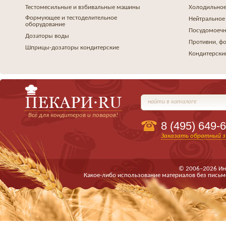
Тестомесильные и взбивальные машины
Холодильное
Формующее и тестоделительное
Нейтральное
оборудование
Посудомоеч
Дозаторы воды
Противни, ф
Шприцы-дозаторы кондитерские
Кондитерски
найти в каталоге
Всё для кондитеров и поваров!
8 (495)
649-6
Заказать обратный з
© 2006–2026 Ин
Какое-либо использование материалов без письм