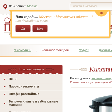
Ваш регион:
Москва
найти в каталоге
Ваш город —
Москва и Московская область ?
или ближайший к вам
8 (495)
649-6
Да
Нет
Заказать обратный з
Всё для кондитеров и поваров!
О компании
Каталог товаров
Услуги
Доставк
Кипятил
Каталог товаров
Вы находитесь:
Католог това
Печи
Кипятильник с регулятором WB
Пароконвектоматы
Шкафы расстойные
Тестомесильные и взбивальные
машины