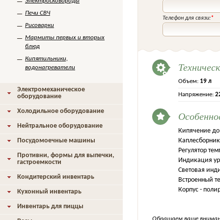
Электросковороды
Печи СВЧ
Телефон для связи:
*
Рисоварки
Мармиты первых и вторых
блюд
Кипятильники,
Техничес
водонагреватели
Объем:
19 л
Электромеханическое
Напряжение:
2
оборудование
Холодильное оборудование
Особенно
Нейтральное оборудование
Кипячение до 
Посудомоечные машины
Каплесборник
Регулятор тем
Противни, формы для выпечки,
Индикация ур
гастроемкости
Световая инд
Кондитерский инвентарь
Встроенный т
Корпус - пол
Кухонный инвентарь
Инвентарь для пиццы
Обращаем ваше внимани