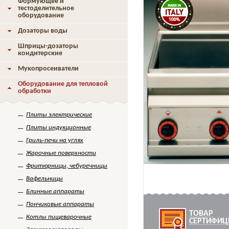
Формующее и
тестоделительное
оборудование
Дозаторы воды
Шприцы-дозаторы
кондитерские
Мукопросеиватели
Оборудование для тепловой
обработки
Плиты электрические
Плиты индукционные
Гриль-печи на углях
Жарочные поверхности
Фритюрницы, чебуречницы
Вафельницы
Блинные аппараты
Пончиковые аппараты
ТОВАР
Котлы пищеварочные
СЕРТИФИЦ