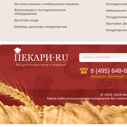
Тестомесильные и взбивальные машины
Холодильное
Формующее и тестоделительное
Нейтральное
оборудование
Посудомоеч
Дозаторы воды
Противни, ф
Шприцы-дозаторы кондитерские
Кондитерски
найти в каталоге
Всё для кондитеров и поваров!
8 (495)
649-6
Заказать обратный з
© 2006–2026 Ин
Какое-либо использование материалов без письм