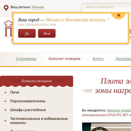
Ваш регион:
Москва
найти в каталоге
Ваш город —
Москва и Московская область ?
или ближайший к вам
8 (495)
649-6
Да
Нет
Заказать обратный з
Всё для кондитеров и поваров!
О компании
Каталог товаров
Услуги
Доставк
Плита э
Каталог товаров
зоны нагре
Печи
Пароконвектоматы
Шкафы расстойные
Вы находитесь:
Католог това
электрическая LOTUS PCC-6ET ч
Тестомесильные и взбивальные
машины