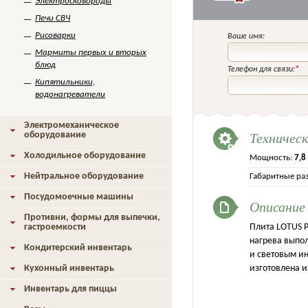
Электросковороды
Печи СВЧ
Рисоварки
Ваше имя:
Мармиты первых и вторых
блюд
Телефон для связи:
*
Кипятильники,
водонагреватели
Электромеханическое
Техничес
оборудование
Холодильное оборудование
Мощность:
7,8
Нейтральное оборудование
Габаритные ра
Посудомоечные машины
Описание
Противни, формы для выпечки,
гастроемкости
Плита LOTUS P
нагрева выпо
Кондитерский инвентарь
и световым и
Кухонный инвентарь
изготовлена и
Инвентарь для пиццы