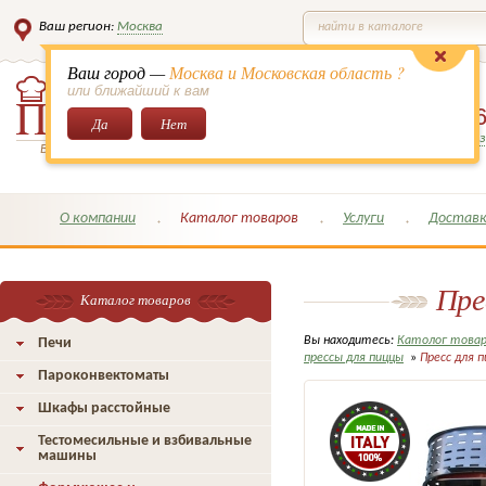
Ваш регион:
Москва
найти в каталоге
Ваш город —
Москва и Московская область ?
или ближайший к вам
8 (495)
649-6
Да
Нет
Заказать обратный з
Всё для кондитеров и поваров!
О компании
Каталог товаров
Услуги
Доставк
Пре
Каталог товаров
Вы находитесь:
Католог това
Печи
прессы для пиццы
»
Пресс для 
Пароконвектоматы
Шкафы расстойные
Тестомесильные и взбивальные
машины