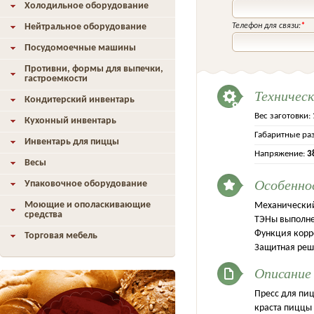
Холодильное оборудование
Нейтральное оборудование
Телефон для связи:
*
Посудомоечные машины
Противни, формы для выпечки,
гастроемкости
Техничес
Кондитерский инвентарь
Вес заготовки:
Кухонный инвентарь
Габаритные ра
Инвентарь для пиццы
Напряжение:
3
Весы
Особенно
Упаковочное оборудование
Моющие и ополаскивающие
Механически
средства
ТЭНы выполне
Функция корр
Торговая мебель
Защитная реш
Описание
Пресс для пи
краста пиццы