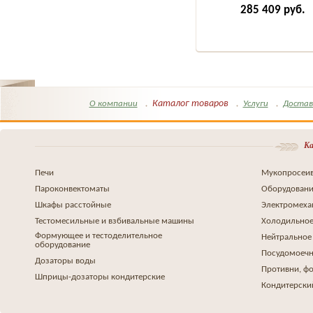
285 409
руб.
Каталог товаров
О компании
Услуги
Достав
Ка
Печи
Мукопросеив
Пароконвектоматы
Оборудовани
Шкафы расстойные
Электромеха
Тестомесильные и взбивальные машины
Холодильное
Формующее и тестоделительное
Нейтральное
оборудование
Посудомоеч
Дозаторы воды
Противни, ф
Шприцы-дозаторы кондитерские
Кондитерски