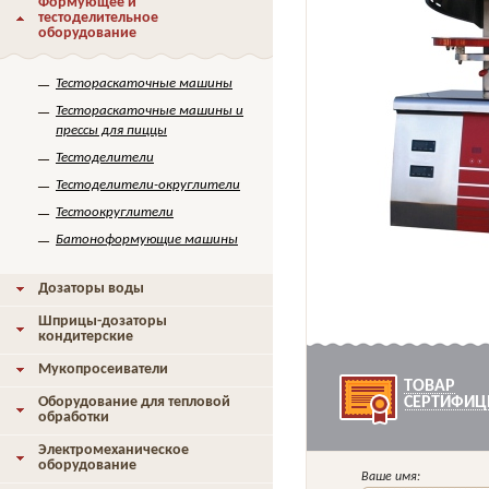
Формующее и
тестоделительное
оборудование
Тестораскаточные машины
Тестораскаточные машины и
прессы для пиццы
Тестоделители
Тестоделители-округлители
Тестоокруглители
Батоноформующие машины
Дозаторы воды
Шприцы-дозаторы
кондитерские
Мукопросеиватели
ТОВАР
Оборудование для тепловой
СЕРТИФИЦ
обработки
Электромеханическое
оборудование
Ваше имя: