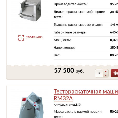
Производительность:
35 к
Диаметр раскатываемой порции
до 4
теста:
Толщина раскатываемого слоя:
1-4 
Габаритные размеры:
640х
увеличить
Мощность:
0,37
Напряжение:
380 
Вес:
80 кг
57 500
руб.
Тестораскаточная маши
RM32A
Артикул:
ита313
Масса раскатываемой порции
80-2
теста: