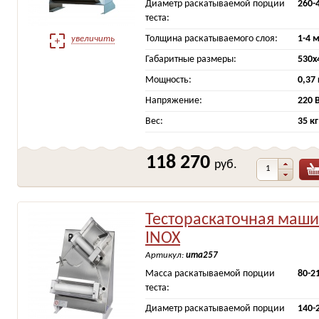
Диаметр раскатываемой порции
260-
теста:
Толщина раскатываемого слоя:
1-4 
увеличить
Габаритные размеры:
530x
Мощность:
0,37
Напряжение:
220 
Вес:
35 кг
118 270
руб.
Тестораскаточная маш
INOX
Артикул:
ита257
Масса раскатываемой порции
80-2
теста:
Диаметр раскатываемой порции
140-