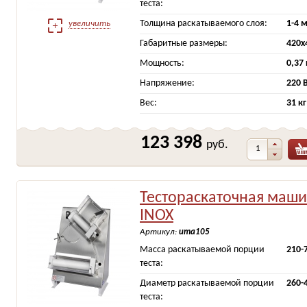
теста:
Толщина раскатываемого слоя:
1-4 
увеличить
Габаритные размеры:
420х
Мощность:
0,37
Напряжение:
220 
Вес:
31 кг
123 398
руб.
Тестораскаточная маш
INOX
Артикул:
ита105
Масса раскатываемой порции
210-
теста:
Диаметр раскатываемой порции
260-
теста: