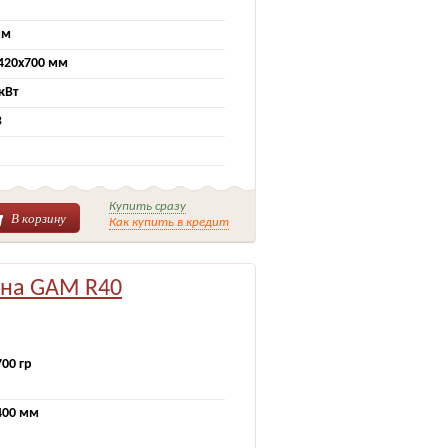
мм
420х700 мм
 кВт
В
Купить сразу
В корзину
Как купить в кредит
ина GAM R40
700 гр
400 мм