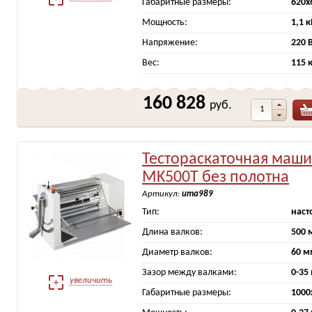
Габаритные размеры:
620х
Мощность:
1,1 к
Напряжение:
220 
Вес:
115 
160 828
руб.
Тестораскаточная маш
MK500T без полотна
Артикул:
ита989
Тип:
наст
Длина валков:
500 
Диаметр валков:
60 м
Зазор между валками:
0-35
увеличить
Габаритные размеры:
1000