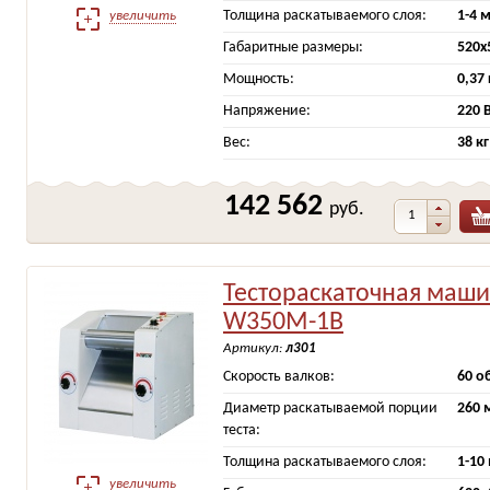
Толщина раскатываемого слоя:
1-4 
увеличить
Габаритные размеры:
520х
Мощность:
0,37
Напряжение:
220 
Вес:
38 кг
142 562
руб.
Тестораскаточная машин
W350M-1B
Артикул:
л301
Скорость валков:
60 о
Диаметр раскатываемой порции
260 
теста:
Толщина раскатываемого слоя:
1-10
увеличить