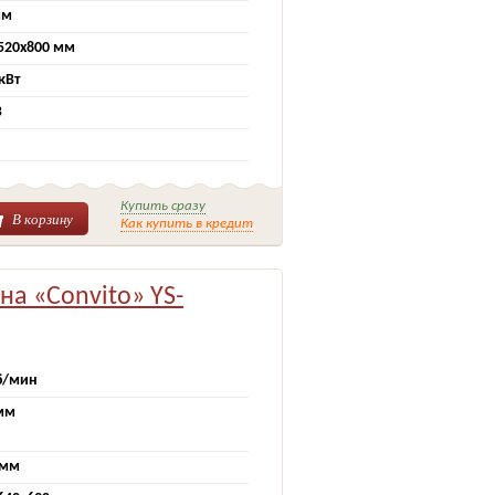
мм
520х800 мм
 кВт
В
Купить сразу
В корзину
Как купить в кредит
а «Convito» YS-
б/мин
мм
 мм