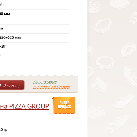
г/ч
00 мм
мм
550х620 мм
 кВт
В
Купить сразу
В корзину
Как купить в кредит
на PIZZA GROUP
10 гр