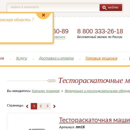
найти
найти в каталоге
овская область ?
8 (495)
649-60-89
8 800 333-26-18
Заказать обратный звонок
Бесплатный звонок по России
ов
Услуги
Доставка и оплата
Готовые решения
Тестораскаточные 
Вы находитесь:
Каталог товаров
»
Формующее и тестоделительное оборуд
Страницы:
1
2
3
Тестораскаточная маш
Артикул:
пт16