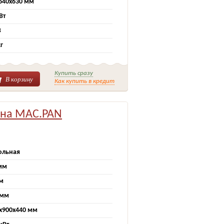
640х630 мм
Вт
В
кг
Купить сразу
В корзину
Как купить в кредит
ина MAC.PAN
ольная
мм
м
 мм
х900х440 мм