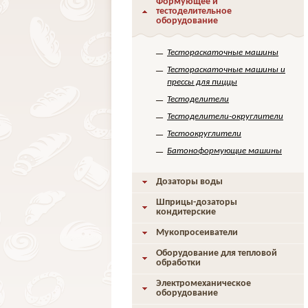
Формующее и
тестоделительное
оборудование
Тестораскаточные машины
Тестораскаточные машины и
прессы для пиццы
Тестоделители
Тестоделители-округлители
Тестоокруглители
Батоноформующие машины
Дозаторы воды
Шприцы-дозаторы
кондитерские
Мукопросеиватели
Оборудование для тепловой
обработки
Электромеханическое
оборудование