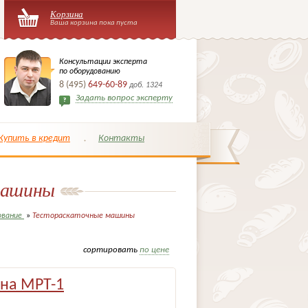
Корзина
Ваша корзина пока пуста
Консультации эксперта
по оборудованию
8 (495)
649-60-89
доб. 1324
Задать вопрос эксперту
Купить в кредит
Контакты
машины
ование
»
Тестораскаточные машины
сортировать
по цене
ина МРТ-1