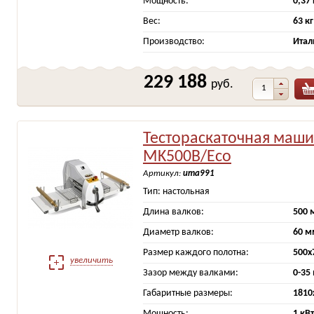
Мощность:
0,37
Вес:
63 кг
Производство:
Итал
229 188
руб.
Тестораскаточная маш
MK500B/Eco
Артикул:
ита991
Тип: настольная
Длина валков:
500 
Диаметр валков:
60 м
Размер каждого полотна:
500х
увеличить
Зазор между валками:
0-35
Габаритные размеры:
1810
Мощность:
1 кВ