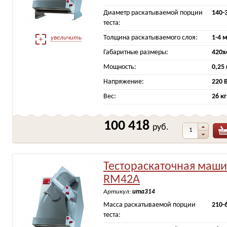
Диаметр раскатываемой порции
140-
теста:
Толщина раскатываемого слоя:
1-4 
увеличить
Габаритные размеры:
420x
Мощность:
0,25
Напряжение:
220 
Вес:
26 кг
100 418
руб.
Тестораскаточная маши
RM42A
Артикул:
ита314
Масса раскатываемой порции
210-
теста: