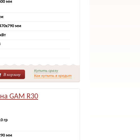
400 мм
мм
470x790 мм
 кВт
В
Купить сразу
В корзину
Как купить в кредит
ина GAM R30
10 гр
290 мм