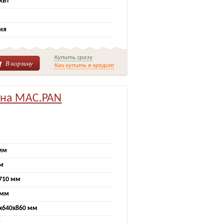
 кВт
ия
Купить сразу
В корзину
Как купить в кредит
ина MAC.PAN
мм
м
710 мм
 мм
х640х860 мм
т