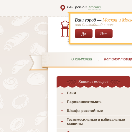
Ваш регион:
Москва
Ваш город —
Москва и Моск
или ближайший к вам
Да
Нет
Всё для кондитеров и поваров!
О компании
Каталог товар
Каталог товаров
Печи
Пароконвектоматы
Шкафы расстойные
Тестомесильные и взбивальные
машины