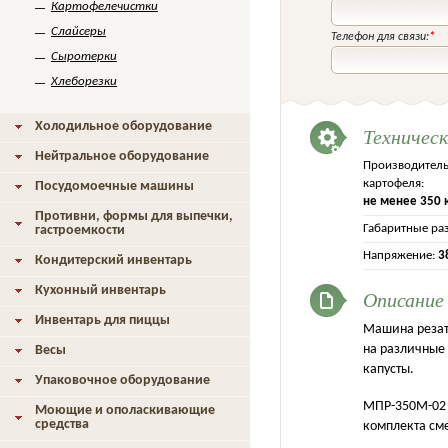
Картофелечистки
Слайсеры
Телефон для связи:
*
Сыротерки
Хлеборезки
Холодильное оборудование
Техничес
Нейтральное оборудование
Производитель
картофеля:
Посудомоечные машины
не менее 350 
Противни, формы для выпечки,
Габаритные ра
гастроемкости
Напряжение:
3
Кондитерский инвентарь
Кухонный инвентарь
Описание
Инвентарь для пиццы
Машина резат
на различные
Весы
капусты.
Упаковочное оборудование
МПР-350М-02 с
Моющие и ополаскивающие
средства
комплекта см