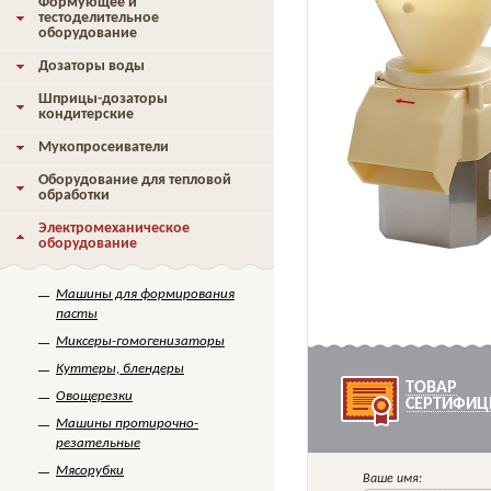
Формующее и
тестоделительное
оборудование
Дозаторы воды
Шприцы-дозаторы
кондитерские
Мукопросеиватели
Оборудование для тепловой
обработки
Электромеханическое
оборудование
Машины для формирования
пасты
Миксеры-гомогенизаторы
Куттеры, блендеры
ТОВАР
Овощерезки
СЕРТИФИЦ
Машины протирочно-
резательные
Мясорубки
Ваше имя: