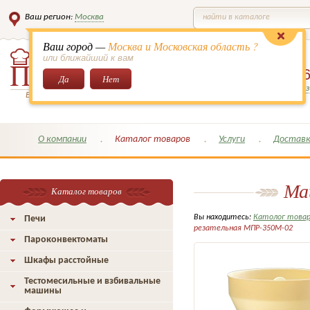
Ваш регион:
Москва
найти в каталоге
Ваш город —
Москва и Московская область ?
или ближайший к вам
8 (495)
649-6
Да
Нет
Заказать обратный з
Всё для кондитеров и поваров!
О компании
Каталог товаров
Услуги
Доставк
Ма
Каталог товаров
Вы находитесь:
Католог това
Печи
резательная МПР-350М-02
Пароконвектоматы
Шкафы расстойные
Тестомесильные и взбивальные
машины