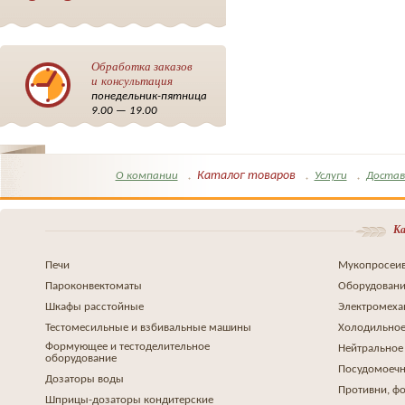
Обработка заказов
и консультация
понедельник-пятница
9.00 — 19.00
Каталог товаров
О компании
Услуги
Достав
Ка
Печи
Мукопросеив
Пароконвектоматы
Оборудовани
Шкафы расстойные
Электромеха
Тестомесильные и взбивальные машины
Холодильное
Формующее и тестоделительное
Нейтральное
оборудование
Посудомоеч
Дозаторы воды
Противни, ф
Шприцы-дозаторы кондитерские