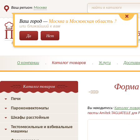
Ваш регион:
Москва
найти в каталоге
Ваш город —
Москва и Московская область ?
или ближайший к вам
8 (495)
649-6
Да
Нет
Заказать обратный з
Всё для кондитеров и поваров!
О компании
Каталог товаров
Услуги
Доставк
Форма 
Каталог товаров
Печи
Пароконвектоматы
Вы находитесь:
Католог това
пасты Amitek TAGLIATELLE для
Шкафы расстойные
Тестомесильные и взбивальные
машины