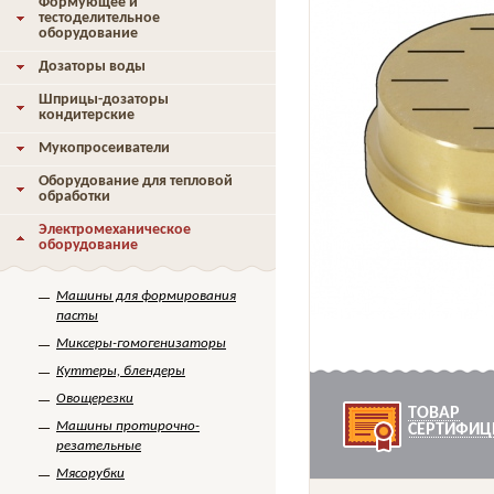
Формующее и
тестоделительное
оборудование
Дозаторы воды
Шприцы-дозаторы
кондитерские
Мукопросеиватели
Оборудование для тепловой
обработки
Электромеханическое
оборудование
Машины для формирования
пасты
Миксеры-гомогенизаторы
Куттеры, блендеры
Овощерезки
ТОВАР
Машины протирочно-
СЕРТИФИЦ
резательные
Мясорубки