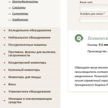
Картофелечистки
Ваше имя:
Слайсеры
Сыротерки
Телефон для связи:
*
Хлеборезки
Холодильное оборудование
Техничес
Нейтральное оборудование
Посудомоечные машины
Размер:
9,5 мм
Производство:
Противни, формы для выпечки,
гастроемкости
Кондитерский инвентарь
Обращаем ваше внимани
Кухонный инвентарь
производитель оставля
уведомления. Пожалуйс
Инвентарь для пиццы
носит справочный хара
Весы
Гражданского Кодекса Р
Упаковочное оборудование
Моющие и ополаскивающие
средства