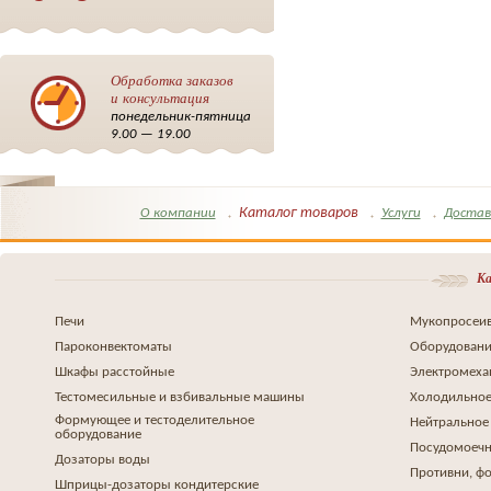
Обработка заказов
и консультация
понедельник-пятница
9.00 — 19.00
Каталог товаров
О компании
Услуги
Достав
Ка
Печи
Мукопросеив
Пароконвектоматы
Оборудовани
Шкафы расстойные
Электромеха
Тестомесильные и взбивальные машины
Холодильное
Формующее и тестоделительное
Нейтральное
оборудование
Посудомоеч
Дозаторы воды
Противни, ф
Шприцы-дозаторы кондитерские