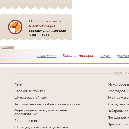
Обработка заказов
и консультация
понедельник-пятница
9.00 — 19.00
Каталог товаров
О компании
Услуги
Достав
Ка
Печи
Мукопросеив
Пароконвектоматы
Оборудовани
Шкафы расстойные
Электромеха
Тестомесильные и взбивальные машины
Холодильное
Формующее и тестоделительное
Нейтральное
оборудование
Посудомоеч
Дозаторы воды
Противни, ф
Шприцы-дозаторы кондитерские