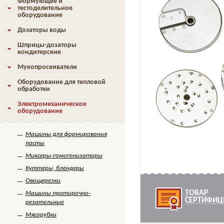
Формующее и
тестоделительное
оборудование
Дозаторы воды
Шприцы-дозаторы
кондитерские
Мукопросеиватели
Оборудование для тепловой
обработки
Электромеханическое
оборудование
Машины для формирования
пасты
Миксеры-гомогенизаторы
Куттеры, блендеры
Овощерезки
ТОВАР
Машины протирочно-
СЕРТИФИЦ
резательные
Мясорубки