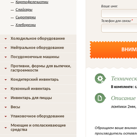
Картофелечистки
Ваше имя:
Слайсеры
Сыротерки
Телефон для связи:
*
Хлеборезки
Холодильное оборудование
Нейтральное оборудование
Посудомоечные машины
Противни, формы для выпечки,
гастроемкости
Техничес
Кондитерский инвентарь
В комплекте: с
Кухонный инвентарь
Описание
Инвентарь для пиццы
ломтики 2мм,
Весы
Упаковочное оборудование
Моющие и ополаскивающие
Обращаем ваше внимани
средства
производитель оставля