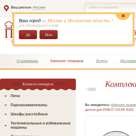
Ваш регион:
Москва
найти в каталоге
Ваш город —
Москва и Московская область ?
или ближайший к вам
8 (495)
649-6
Да
Нет
Заказать обратный з
Всё для кондитеров и поваров!
О компании
Каталог товаров
Услуги
Доставк
Комплек
Каталог товаров
Печи
Пароконвектоматы
Вы находитесь:
Католог това
дисков для ROBOT COUPE R402
Шкафы расстойные
Тестомесильные и взбивальные
машины