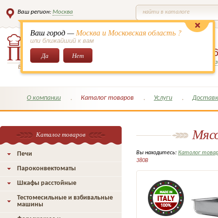
Ваш регион:
Москва
найти в каталоге
Ваш город —
Москва и Московская область ?
или ближайший к вам
8 (495)
649-6
Да
Нет
Заказать обратный з
Всё для кондитеров и поваров!
О компании
Каталог товаров
Услуги
Доставк
Мясо
Каталог товаров
Вы находитесь:
Католог това
Печи
380В
Пароконвектоматы
Шкафы расстойные
Тестомесильные и взбивальные
машины