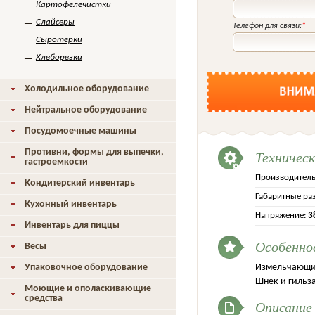
Картофелечистки
Слайсеры
Телефон для связи:
*
Сыротерки
Хлеборезки
Холодильное оборудование
Нейтральное оборудование
Посудомоечные машины
Противни, формы для выпечки,
Техничес
гастроемкости
Производитель
Кондитерский инвентарь
Габаритные ра
Кухонный инвентарь
Напряжение:
3
Инвентарь для пиццы
Особенно
Весы
Измельчающий 
Упаковочное оборудование
Шнек и гильз
Моющие и ополаскивающие
средства
Описание