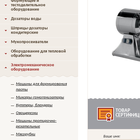
Формующее и
тестоделительное
оборудование
Дозаторы воды
Шприцы-дозаторы
кондитерские
Мукопросеиватели
Оборудование для тепловой
обработки
Электромеханическое
оборудование
Машины для формирования
пасты
Миксеры-гомогенизаторы
Куттеры, блендеры
ТОВАР
Овощерезки
СЕРТИФИЦ
Машины протирочно-
резательные
Мясорубки
Ваше имя: