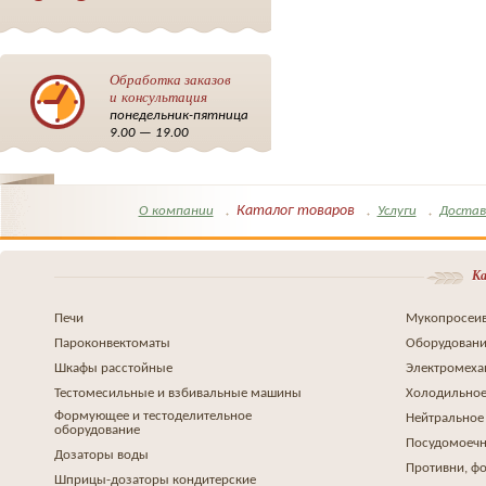
Обработка заказов
и консультация
понедельник-пятница
9.00 — 19.00
Каталог товаров
О компании
Услуги
Достав
Ка
Печи
Мукопросеив
Пароконвектоматы
Оборудовани
Шкафы расстойные
Электромеха
Тестомесильные и взбивальные машины
Холодильное
Формующее и тестоделительное
Нейтральное
оборудование
Посудомоеч
Дозаторы воды
Противни, ф
Шприцы-дозаторы кондитерские