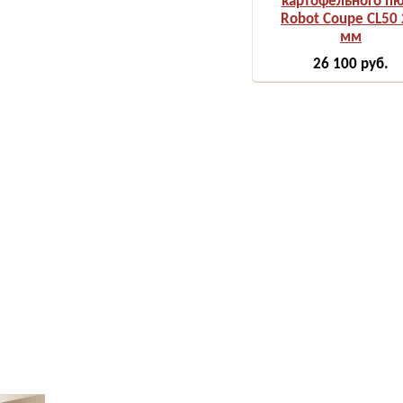
картофельного п
Robot Coupe CL50 
мм
26 100
руб.