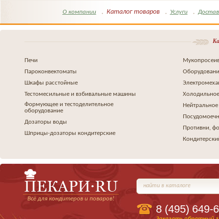
Каталог товаров
О компании
Услуги
Достав
Ка
Печи
Мукопросеив
Пароконвектоматы
Оборудовани
Шкафы расстойные
Электромеха
Тестомесильные и взбивальные машины
Холодильное
Формующее и тестоделительное
Нейтральное
оборудование
Посудомоеч
Дозаторы воды
Противни, ф
Шприцы-дозаторы кондитерские
Кондитерски
найти в каталоге
Всё для кондитеров и поваров!
8 (495)
649-6
Заказать обратный з