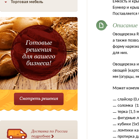
Емкость и кр
Торговая мебель
Бункер и кры
Поставляется 
Описание
Овощерезка R
а также позво
форму нарезк
для них.
Овощерезка им
овощей (карто
мм (огурцы, м
Может компле
слайсер (0
соломка (1
терка (1,5 
фигурные л
кубики (5х
Доставка по России
ломтики ка
подробнее
протирка д