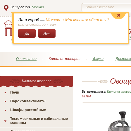
Ваш регион:
Москва
найти в каталоге
Ваш город —
Москва и Московская область ?
или ближайший к вам
8 (495)
649-6
Да
Нет
Заказать обратный з
Всё для кондитеров и поваров!
О компании
Каталог товаров
Услуги
Доставк
Овощ
Каталог товаров
Вы находитесь:
Католог това
Печи
ULTRA
Пароконвектоматы
Шкафы расстойные
Тестомесильные и взбивальные
машины