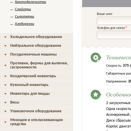
Картофелечистки
Слайсеры
Ваше имя:
Сыротерки
Хлеборезки
Телефон для связи:
*
Холодильное оборудование
Нейтральное оборудование
Посудомоечные машины
Техничес
Противни, формы для выпечки,
Скорость:
375 
гастроемкости
Габаритные ра
Кондитерский инвентарь
Напряжение:
3
Кухонный инвентарь
Особенно
Инвентарь для пиццы
Весы
2 загрузочных
Одна скорост
Упаковочное оборудование
Асинхронный 
Моющие и ополаскивающие
Диск сбрасыв
средства
Корпус двига