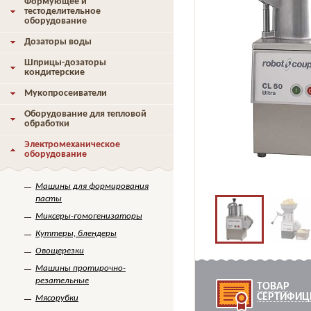
Формующее и
тестоделительное
оборудование
Дозаторы воды
Шприцы-дозаторы
кондитерские
Мукопросеиватели
Оборудование для тепловой
обработки
Электромеханическое
оборудование
Машины для формирования
пасты
Миксеры-гомогенизаторы
Куттеры, блендеры
Овощерезки
Машины протирочно-
резательные
ТОВАР
СЕРТИФИЦ
Мясорубки